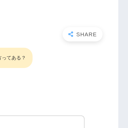
方ってある？
。