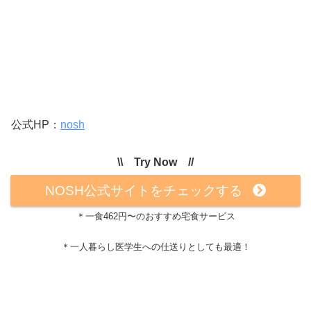
公式HP：
nosh
\\ Try Now //
NOSH公式サイトをチェックする
＊一食462円〜のおすすめ宅食サービス
＊一人暮らし医学生への仕送りとしても最適！