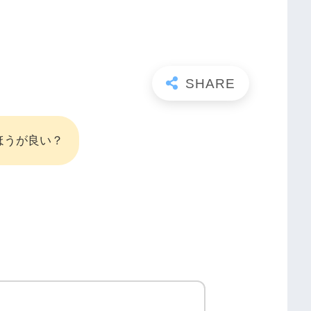
ほうが良い？
。