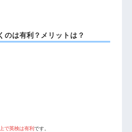
くのは有利？メリットは？
上で英検は有利
です。